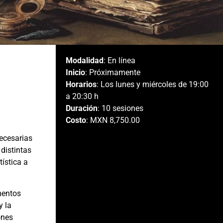
Modalidad
: En línea
Inicio
: Próximamente
Horarios
: Los lunes y miércoles de 19:00
a 20:30 h
Duración
: 10 sesiones
Costo
: MXN 8,750.00
necesarias
 distintas
ística a
ementos
y la
ones