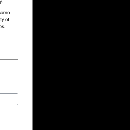
y.
 como
ty of
os.