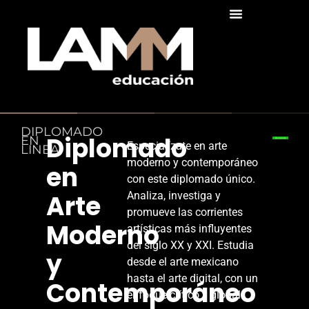
DIPLOMADO
Diplomado
EN
Especialízate en arte
LINEA
moderno y contemporáneo
en
con este diplomado único.
Arte
Analiza, investiga y
promueve las corrientes
Moderno
artísticas más influyentes
del siglo XX y XXI. Estudia
y
desde el arte mexicano
hasta el arte digital, con un
Contemporáneo
enfoque crítico y global.