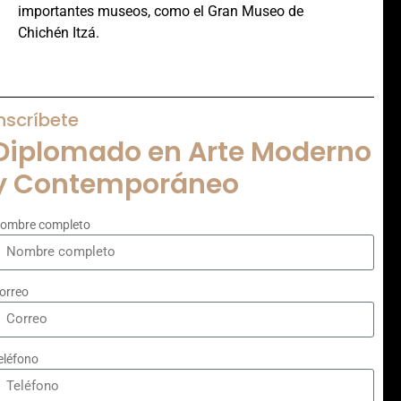
importantes museos, como el Gran Museo de
Chichén Itzá.
nscríbete
Diplomado en Arte Moderno
y Contemporáneo
ombre completo
orreo
eléfono