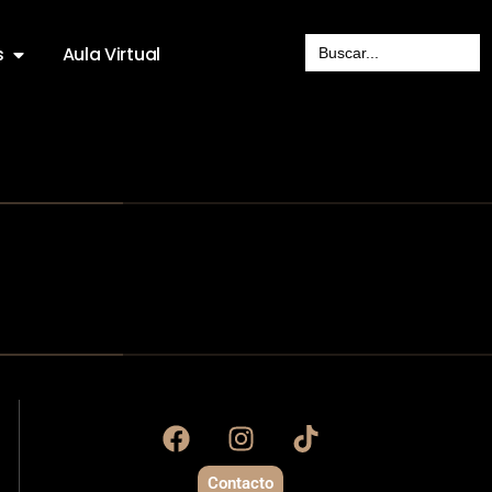
Search
s
Aula Virtual
for:
Contacto