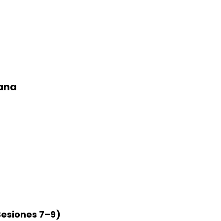
bana
Sesiones 7–9)