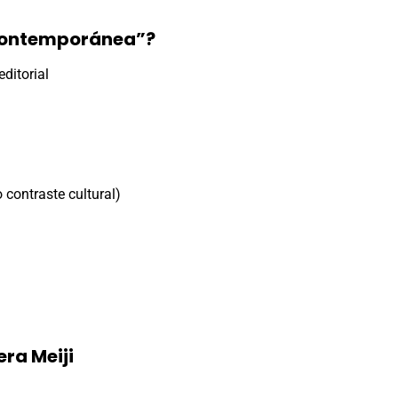
 contemporánea”?
editorial
 contraste cultural)
era Meiji