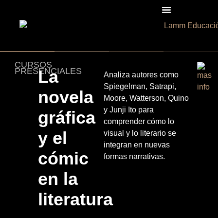
CURSOS
PRESENCIALES
La
Analiza autores como
Spiegelman, Satrapi,
novela
Moore, Watterson, Quino
y Junji Ito para
gráfica
comprender cómo lo
y el
visual y lo literario se
integran en nuevas
cómic
formas narrativas.
en la
literatura