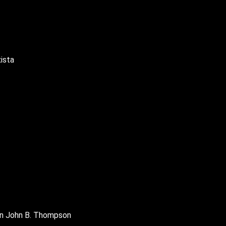
xista
ún John B. Thompson