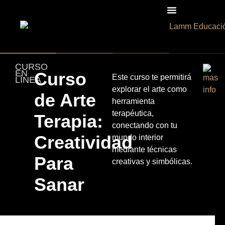
CURSO
EN
Curso
Este curso te permitirá
LÍNEA
explorar el arte como
de Arte
herramienta
terapéutica,
Terapia:
conectando con tu
Creatividad
mundo interior
mediante técnicas
Para
creativas y simbólicas.
Sanar